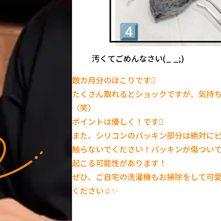
汚くてごめんなさい(_ _;)
数カ月分のほこりです
たくさん取れるとショックですが、気持
（笑）
ポイントは優しく！です️
また、シリコンのパッキン部分は絶対に
触らないでください！パッキンが傷つい
起こる可能性があります！
ぜひ、ご自宅の洗濯機もお掃除をして可
ください☺️✨