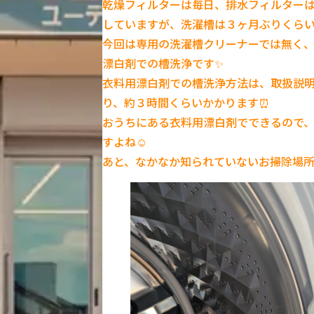
乾燥フィルターは毎日、排水フィルター
していますが、洗濯槽は３ヶ月ぶりくらい
今回は専用の洗濯槽クリーナーでは無く
漂白剤での槽洗浄です✨
衣料用漂白剤での槽洗浄方法は、取扱説
り、約３時間くらいかかります⏰️
おうちにある衣料用漂白剤でできるので
すよね☺️
あと、なかなか知られていないお掃除場