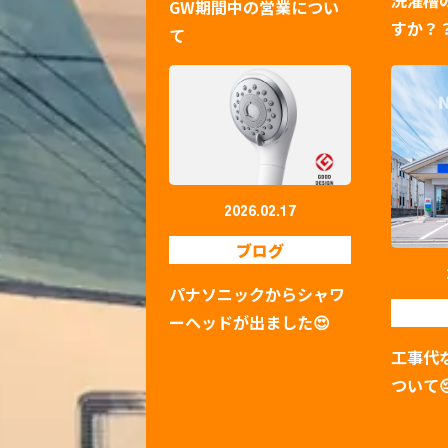
GW期間中の営業につい
すか？
て
2026.02.17
ブログ
パナソニックからシャワ
ーヘッドが出ました😍
工事代
ついて