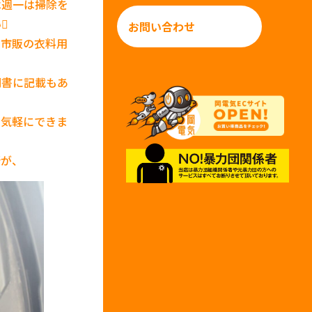
は週一は掃除を

お問い合わせ
、市販の衣料用
明書に記載もあ
、気軽にできま
所が、