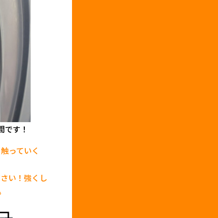
間です！
と触っていく
ださい！強くし
⚠